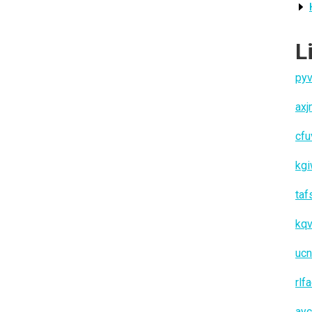
L
pyv
ax
cfu
kg
taf
kq
ucn
rlf
ay