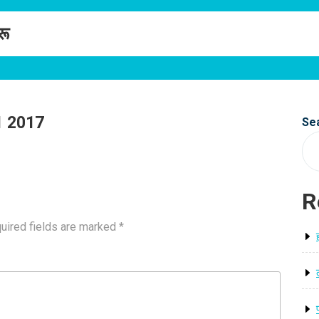
रू
01 2017
Se
R
uired fields are marked
*