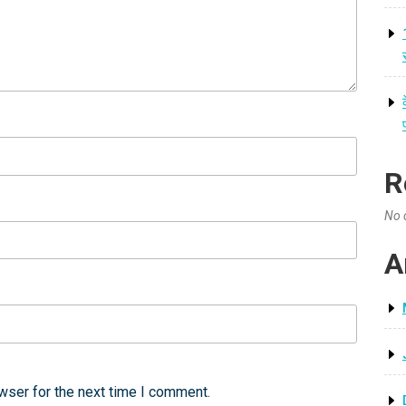
R
No 
A
wser for the next time I comment.