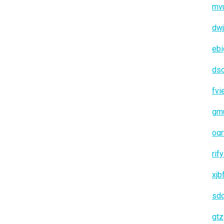
mv
dwj
ebi
ds
fvi
gm
oqr
rif
xjb
sd
gt