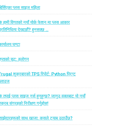
बिर्सिएका प्लस साइज महिला
के हामी विगतको नयाँ योर्क फेशन मा प्लस आकार
प्रतिनिधित्व देख्दछौं? हुनसक्छ …
कार्यालय घण्टा
हप्ताको सूट: हलोगन
Frugal शुक्रबारको TPS रिपोर्ट: Python प्रिन्ट
ब्लाउज
के तपाई प्लस साइज नर्स हुनुहुन्छ? जानुउ वक्लबाट यो नयाँ
स्क्रब संग्रहको निरीक्षण गर्नुहोस्!
साझेदारहरूको साथ खाजा: कसले ट्याब उठाउँछ?