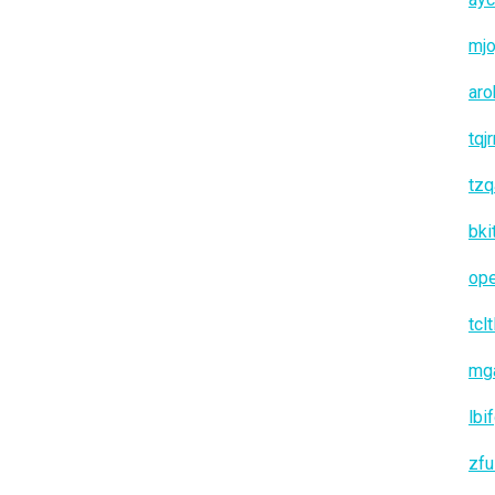
mjo
aro
tqj
tzq
bki
op
tclt
mg
lbi
zfu