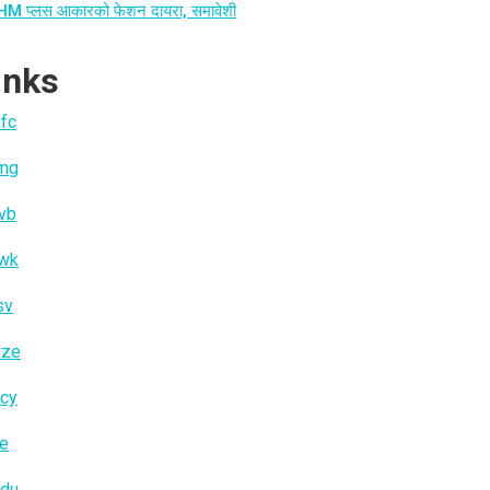
HM प्लस आकारको फेशन दायरा, समावेशी
inks
fc
jmg
vb
iwk
sv
vze
cy
ae
cdu