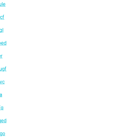
ule
cf
gl
oed
er
ugf
vc
ya
fq
qed
zgo