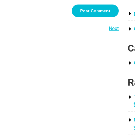
Next
Next
Post
C
R