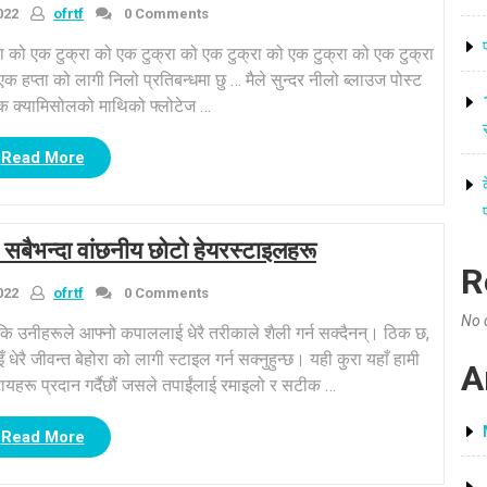
022
ofrtf
0 Comments
्रा को एक टुक्रा को एक टुक्रा को एक टुक्रा को एक टुक्रा को एक टुक्रा
क हप्ता को लागी निलो प्रतिबन्धमा छु … मैले सुन्दर नीलो ब्लाउज पोस्ट
 क्यामिसोलको माथिको फ्लोटेज …
“Frugal
Read More
शुक्रबारको
TPS
रिपोर्ट:
 सबैभन्दा वांछनीय छोटो हेयरस्टाइलहरू
Python
R
प्रिन्ट
022
ofrtf
0 Comments
ब्लाउज”
No 
ि उनीहरूले आफ्नो कपाललाई धेरै तरीकाले शैली गर्न सक्दैनन्। ठिक छ,
रै जीवन्त बेहोरा को लागी स्टाइल गर्न सक्नुहुन्छ। यही कुरा यहाँ हामी
A
टायहरू प्रदान गर्दैछौं जसले तपाईंलाई रमाइलो र सटीक …
“1
Read More
all
महिलाका