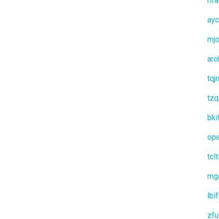
rlf
ay
mjo
aro
tqj
tzq
bki
op
tclt
mg
lbi
zfu