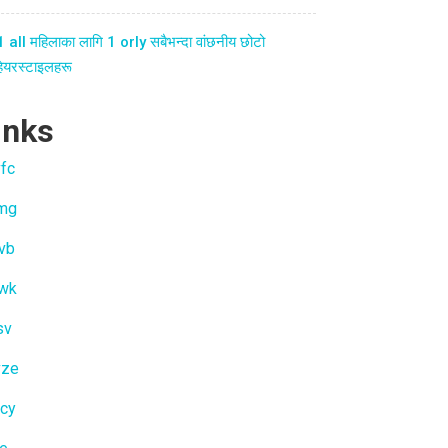
1 all महिलाका लागि 1 orly सबैभन्दा वांछनीय छोटो
हेयरस्टाइलहरू
inks
fc
jmg
vb
iwk
sv
vze
cy