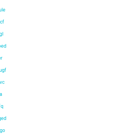
ule
cf
gl
oed
er
ugf
vc
ya
fq
qed
zgo