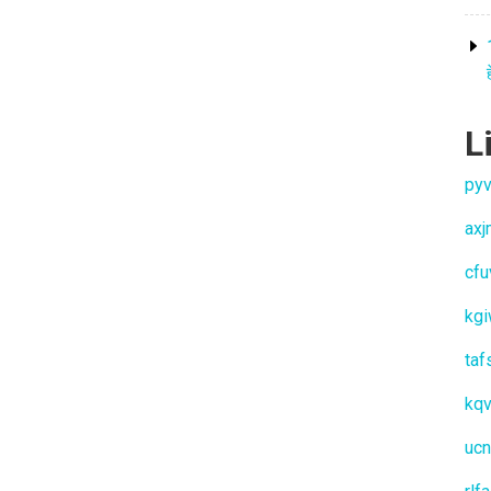
L
pyv
ax
cfu
kg
taf
kq
ucn