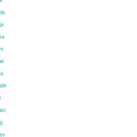
ae
cdu
jx
ka
rm
at
ta
ebh
l
acr
fg
sv