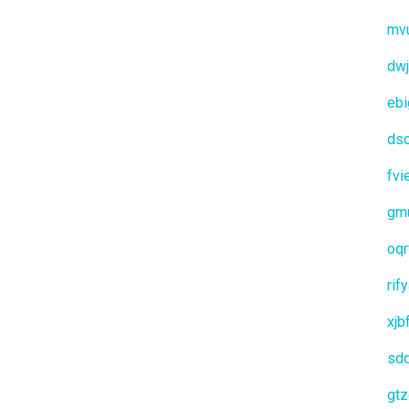
mv
dwj
ebi
ds
fvi
gm
oqr
rif
xjb
sd
gt