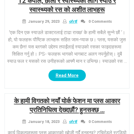
12 कपाल, छाला र स्वास्थ्यको लागि स्याउ र
स्वास्थ्यको रस को अशीत लाभहरू
January 29, 2023
ofrtf
0 Comments
‘एक दिन एक स्याउले डाक्टरलाई टाढा राख्छ’ के हामी सबैले सुन्ने छौं ‘।
हो, यो फलहरू पौष्टिक लाभहरू सहित जाम-प्याक छ। प्लस, यसको जुस
कम छैन! यस ब्लगको उद्देश्य तपाईंलाई स्याउको रसका फाइदाहरूमा
शिक्षित गर्नु हो। PS- फलहरू भागको भागबाट अलग नपर्नुहोस्। दुबै
स्याउ फल र यसको रस उनीहरूको आफ्नै मान र उभिन्छ। स्याउको रस …
“12
Read More
कपाल,
छाला
र
के हामी विगतको नयाँ योर्क फेशन मा प्लस आकार
स्वास्थ्यको
लागि
प्रतिनिधित्व देख्दछौं? हुनसक्छ …
स्याउ
र
January 18, 2023
ofrtf
0 Comments
स्वास्थ्यको
कार्य विकल्पहरूमा प्लस आकारको खोजी गर्दै हुनुहुन्छ? टर्च्रिडले स्टुडियो