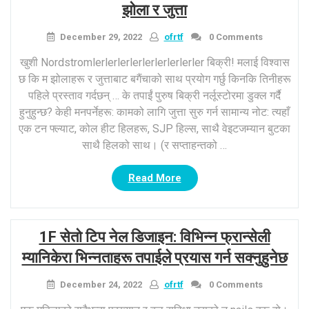
झोला र जुत्ता
December 29, 2022
ofrtf
0 Comments
खुशी Nordstromlerlerlerlerlerlerlerlerler बिक्री! मलाई विश्वास
छ कि म झोलाहरू र जुत्ताबाट बगैंचाको साथ प्रयोग गर्छु किनकि तिनीहरू
पहिले प्रस्ताव गर्दछन् … के तपाईं पुरुष बिक्री नर्लूस्टोरमा डुक्ल गर्दै
हुनुहुन्छ? केही मनपर्नेहरू: कामको लागि जुत्ता सुरु गर्न सामान्य नोट: त्यहाँ
एक टन फ्ल्याट, कोल हीट हिलहरू, SJP हिल्स, साथै वेइटजम्यान बुटका
साथै हिलको साथ। (र सप्ताहन्तको …
“Nordastrom
Read More
तुरन्त
निकासी
क्लियरेन्स
1F सेतो टिप नेल डिजाइन: विभिन्न फ्रान्सेली
बिक्री
–
म्यानिकेरा भिन्नताहरू तपाईले प्रयास गर्न सक्नुहुनेछ
झोला
र
December 24, 2022
ofrtf
0 Comments
जुत्ता”