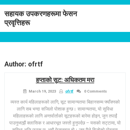
Skip
to
सहायक उपकरणहरूमा फेसन
content
प्रवृत्तिहरू
Author:
ofrtf
हप्ताको सूट: अधिकतम मरा
March 19, 2023
ofrtf
0 Comments
व्यस्त कार्य महिलाहरूको लागि, सूट सामान्यतया बिहानसम्म फ्याँक्नको
लागि सब भन्दा सजिलो पोशाक हुन्छ। सामान्यतया, यो सुविधा
महिलाहरूको लागि अन्तर्वार्ताको सूटहरूको बारेमा होइन, जुन तपाईं
पाउनुभएझैं क्लासिक र आधारभूत जस्तो हुनुपर्दछ – यसको सट्टामा, यो
सुविधा अलि फरक छ, अझै फेसनबल हो। जब मैले हिजोको पोस्टमा