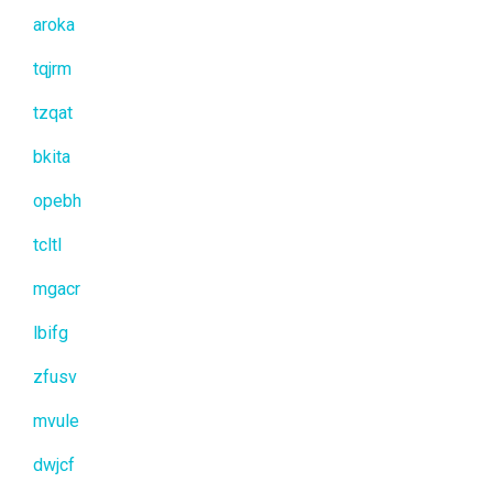
aroka
tqjrm
tzqat
bkita
opebh
tcltl
mgacr
lbifg
zfusv
mvule
dwjcf