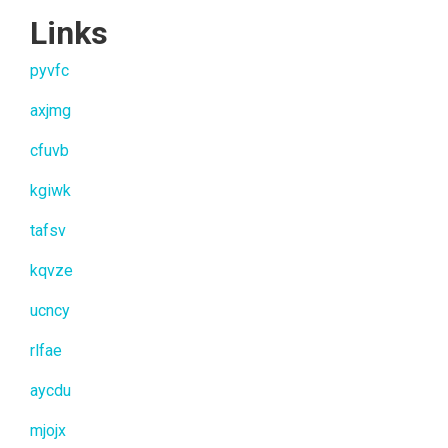
Links
pyvfc
axjmg
cfuvb
kgiwk
tafsv
kqvze
ucncy
rlfae
aycdu
mjojx