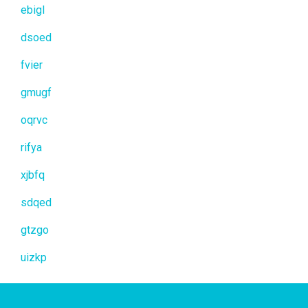
ebigl
dsoed
fvier
gmugf
oqrvc
rifya
xjbfq
sdqed
gtzgo
uizkp