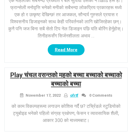
एक महिलाको सबैभन्दा प्रख्यात र बल सुविधा उसको न nails हरू हो।
फ्रान्सेली मनोवृत्ति भनेको मनीको सबैभन्दा लोकप्रिय प्रकारहरू मध्ये
एक हो र उत्कृष्ट देखिन्छ! तर आजकल, सौन्दर्य गुरुसले प्रयास र
विश्वसनीय डिजाइनको साथ केही परिवर्तनको लागि खोजिरहेका छन्।
कुनै पनि जज बिना सबै सेतो टिप नेल डिजाइन पछि यति बोरिंग हेर्नुहोस्।
तिनीहरूसँग सिर्जनशीलता अभाव …
“1F
Read More
सेतो
टिप
नेल
Play चंचल वसन्तको महको बच्चा बच्चाको बच्चाको
डिजाइन:
विभिन्न
बच्चाको बच्चा
फ्रान्सेली
म्यानिकेरा
November 17, 2022
ofrtf
0 Comments
भिन्नताहरू
को काम विकल्पहरूमा लगाउन कोशिस गर्दै छ? टर्च्रिडले स्टुडियोको
तपाईले
ट्युबोइड भनेको पहिलो संग्रह प्रक्षेपण, फेसन र व्यावसायिक शैली,
प्रयास
आकार 300 को माध्यमबाट।
गर्न
सक्नुहुनेछ”