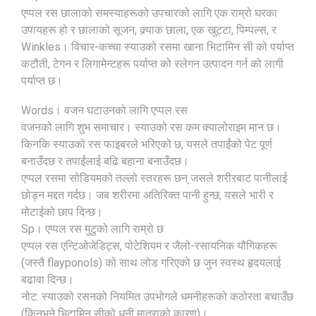
एप्पल रस छालाको समस्याहरूको उपचारको लागि एक राम्रो घरका
उपायहरू हो र छालाको सूजन, क्र्याक छाला, एक खुट्टा, पिम्पल्स, र
Winkles। विचार-कच्चा स्याउको रसमा खाना भिटामिन सी को पर्याप्त
कटौती, टेगन र लिगामेन्टहरू पर्याप्त को स्लेगन उत्पादन गर्न को लागी
पर्याप्त छ।
Words। वजन घटाउनको लागि एप्पल रस
वजनको लागि शुभ समाचार। स्याउको रस कम क्यालोराइम मान छ।
किनकि स्याउको रस फाइबरले भरिएको छ, यसले तपाईंको पेट पूर्ण
बनाउँदछ र तपाईंलाई बढि बहाना बनाउँदछ।
एप्पल रसमा सोडियमको तल्लो स्तरहरू छन् जसले शरीरबाट पानीलाई
छोड्न मद्दत गर्दछ। जब शरीरमा अतिरिक्त पानी हुन्छ, यसले भारी र
मोटाईको छाप दिन्छ।
Sp। एप्पल रस मुटुको लागि राम्रो छ
एप्पल रस एन्टिओजेडिट्स, पोटेशियम र जैलो-रसायनिक यौगिकहरू
(जस्तै flayponols) को साथ लोड गरिएको छ जुन स्वस्थ हृदयलाई
बढावा दिन्छ।
नोट: स्याउको रसनको नियमित उपभोगले धमनीहरूको कठोरता बचाउँछ
(किनभने भिटामिन सीको धनी मात्राको कारण)।