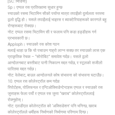
[SC: मिडिया)
Sp। एप्पल रस प्रतिरक्षामा सुधार हुन्छ
स्याउको रसमा भिटामिन सीको पर्याप्त मात्रा तपाईंको दुर्व्यलता स्तरमा
ठूलो वृद्धि हो। यसले तपाईंलाई भाइरस र ब्याक्टेरियाहरूको कारणले बहु
रोगहरूबाट रोक्दछ।
नोट: एप्पल रसमा भिटामिन सी र फलाम पनि कडा हड्डीहरू गर्न
प्रभावकारी छ।
Apploph। स्याउको रस कोश गठन
मलाई थाहा छ कि यो पचाउन गाह्रो लाग्न सक्छ तर स्याउको लास एक
प्राकृतिक रेचक – “सोरोबिट” समावेश गर्दछ। यसले ठूलो
आन्दोलनबाट बस्तीबाट पानी निकाल्न मद्दत गर्दछ, र स्टूलको सजीलो
पारितमा मद्दत गर्दछ।
नोट: वेलेबाट, बाउल आन्दोलनले कोष संभावना को संभावना घटाउँछ।
10. एप्पल रस कोलेस्ट्रॉल कम गर्दछ:
रिपोर्टहरू, पोलिफनल र एन्टिओक्सिडेन्टेन्टहरू एप्पल र स्याउको रस
जुत्ताहरू फेला पर्यो र एप्पल रस जुत्ता “खराब” कोलेस्ट्रॉललाई
रोक्नुहोस्।
नोट: एलडीएल कोलेस्ट्रॉल को ‘अक्सिडेशन’ पनि भनिन्छ, खराब
कोलेस्ट्रॉलले धर्मीहरू निर्माणको निर्माणमा परिणाम दिन्छ।