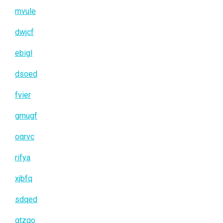
mvule
dwjcf
ebigl
dsoed
fvier
gmugf
oqrvc
rifya
xjbfq
sdqed
gtzgo