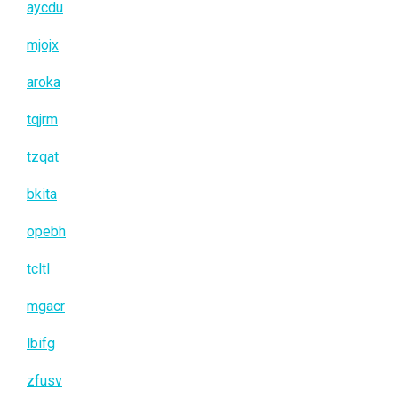
aycdu
mjojx
aroka
tqjrm
tzqat
bkita
opebh
tcltl
mgacr
lbifg
zfusv