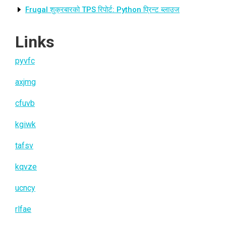
Frugal शुक्रबारको TPS रिपोर्ट: Python प्रिन्ट ब्लाउज
Links
pyvfc
axjmg
cfuvb
kgiwk
tafsv
kqvze
ucncy
rlfae