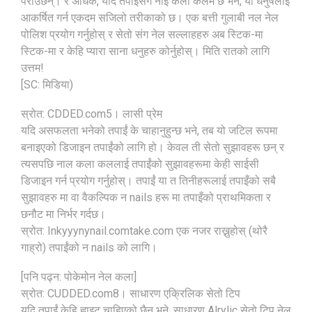
पराउँछन्। र अधिक, यदि तपाईंसँग नाइ कला कलम छ भने, यी धनुषलाई
आकर्षित गर्न एकदम सजिलो तरीकाको छ। एक बत्ती गुलाबी नल नेल
पोलिश प्रयोग गर्नुहोस् र सेतो संग नेल सल्लाहहरु अब स्टिक-मा
स्टिक-मा र केहि प्यारा साना धनुहरु कोर्नुहोस्। मिति रातको लागि
उत्तम!
[SC: मिडिया)
स्रोत: CDDED.com5। लासी प्रेम
यदि असफलता भनेको तपाईं के चाहानुहुन्छ भने, तब यो जटिल रूपमा
बनाइएको डिजाइन तपाईंको लागि हो। केवल ती सेतो सुझावहरू छन् र
त्यसपछि नाल कला कललाई तपाईंको सुझावहरूमा केही साईसी
डिजाइन गर्न प्रयोग गर्नुहोस्। तपाईं या त तिनीहरूलाई तपाइँको सबै
सुझावहरु मा वा वैकल्पिक न nails हरू मा तपाइँको प्राथमिकता र
छनौट मा निर्भर गर्दछ।
स्रोत: Inkyyynynail.comtake.com एक नजर राख्नुहोस् (थोरै
गाह्रो) तपाईंको न nails को लागि।
[पनि पढ्न: पोकेमोन नेल कला]
स्रोत: CUDDED.com8। साधारण एक्रिलिक सेतो टिप
यदि तपाईं केहि ह्वाइट चाहिएको छैन भने, साधारण Alrylic सेतो टिप नेल