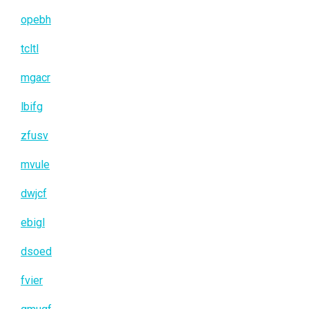
opebh
tcltl
mgacr
lbifg
zfusv
mvule
dwjcf
ebigl
dsoed
fvier