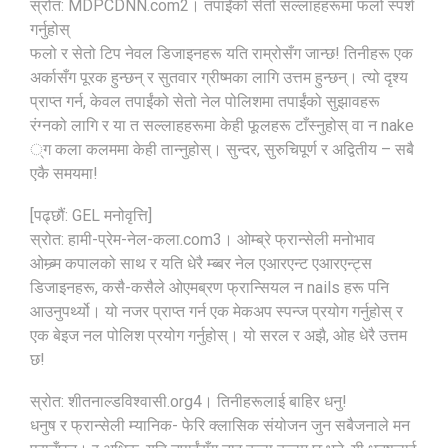
स्रोत: MDPCDNN.com2। तपाईंको सेतो सल्लाहहरूमा फलो स्पर्श
गर्नुहोस्
फलो र सेतो टिप नेवल डिजाइनहरू यति राम्रोसँग जान्छ! तिनीहरू एक
अर्कासँग पूरक हुन्छन् र सुतवार ग्रीष्मका लागि उत्तम हुन्छन्। त्यो दृश्य
प्राप्त गर्न, केवल तपाईंको सेतो नेल पोलिशमा तपाईंको सुझावहरू
रंग्नको लागि र या त सल्लाहहरूमा केही फूलहरू टाँस्नुहोस् वा न nake
्ग कला कलममा केही तान्नुहोस्। सुन्दर, सुरुचिपूर्ण र अद्वितीय – सबै
एकै समयमा!
[पढ्छौं: GEL मनोवृत्ति]
स्रोत: हामी-प्रेम-नेल-कला.com3। ओम्ब्रे फ्रान्सेली मनोभाव
ओम्ब्र्म कपालको साथ र यति धेरै म्ब्बर नेल एआरएन्ट एआरएन्ट्स
डिजाइनहरू, कसै-कसैले ओएमब्रण फ्रान्सियल न nails हरू पनि
आउनुपर्थ्यो। यो नजर प्राप्त गर्न एक मेकअप स्पन्ज प्रयोग गर्नुहोस् र
एक बेइज नल पोलिश प्रयोग गर्नुहोस्। यो सरल र अझै, ओह धेरै उत्तम
छ!
स्रोत: शीतनाल्डविश्वासी.org4। तिनीहरूलाई बाहिर धनु!
धनुष र फ्रान्सेली म्यानिक- फेरि क्लासिक संयोजन जुन सबैजनाले मन