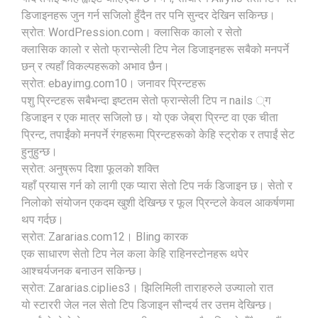
डिजाइनहरू जुन गर्न सजिलो हुँदैन तर पनि सुन्दर देखिन सकिन्छ।
स्रोत: WordPression.com। क्लासिक कालो र सेतो
क्लासिक कालो र सेतो फ्रान्सेली टिप नेल डिजाइनहरू सबैको मनपर्ने
छन् र त्यहाँ विकल्पहरूको अभाव छैन।
स्रोत: ebayimg.com10। जनावर प्रिन्टहरू
पशु प्रिन्टहरू सबैभन्दा इष्टतम सेतो फ्रान्सेली टिप न nails ्ग
डिजाइन र एक मात्र सजिलो छ। यो एक जेब्रा प्रिन्ट वा एक चीता
प्रिन्ट, तपाईंको मनपर्ने रंगहरूमा प्रिन्टहरूको केहि स्ट्रोक र तपाईं सेट
हुनुहुन्छ।
स्रोत: अनुष्रूप दिशा फूलको शक्ति
यहाँ प्रयास गर्न को लागी एक प्यारा सेतो टिप नर्क डिजाइन छ। सेतो र
निलोको संयोजन एकदम खुशी देखिन्छ र फूल प्रिन्टले केवल आकर्षणमा
थप गर्दछ।
स्रोत: Zararias.com12। Bling कारक
एक साधारण सेतो टिप नेल कला केहि राहिनस्टोनहरू थपेर
आश्चर्यजनक बनाउन सकिन्छ।
स्रोत: Zararias.ciplies3। झिलिमिली ताराहरुले उज्यालो रात
यो स्टाररी जेल नल सेतो टिप डिजाइन सौन्दर्य तर उत्तम देखिन्छ।