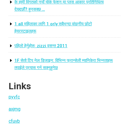
के हामी विगतको नयाँ योर्क फेशन मा प्लस आकार प्रतिनिधित्व
देख्दछौं? हुनसक्छ …
1 all महिलाका लागि 1 orly सबैभन्दा वांछनीय छोटो
हेयरस्टाइलहरू
पहिलो हेर्नुहोस्: zizzi वसन्त 2011
1F सेतो टिप नेल डिजाइन: विभिन्न फ्रान्सेली म्यानिकेरा भिन्नताहरू
तपाईले प्रयास गर्न सक्नुहुनेछ
Links
pyvfc
axjmg
cfuvb