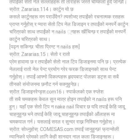
तपाईंको सेतो नेल सल्लाहहरू ती ताराहरू जस्तै चम्किलो हुँदै जान्छौं।
स्रोत: Zararias.114। कार्टुन यो छ
कसले कार्टुनहरू मन पराउँदैन? त्यसोभए तपाईंको रचनात्मक रसहरू
प्राप्त गर्नुहोस् र प्यारा सेतो टिप नेल डिजाइन र तपाईंको मनपर्ने कार्टुन
चरित्रको साथ तपाईंको न nails ्गहरू खींचिन्छ र तपाईंको मनपर्ने
कार्टुन चरित्रको साथ।
[पढ्न सकिन्छ: चीता प्रिन्ट न nails हरू]
स्रोत: Zararias.15। सेतो र रातो
प्रेम हावामा छ र तपाईंको सेतो नाल टिप डिजाइनमा पनि छ। प्रत्येक
नेललाई रातो नेल पेन्ट प्रयोग गरेर फरक डिजाइनको साथ पेन्ट
गर्नुहोस्। तपाईं आफ्नो विकल्पहरू हृदयबाट पोलका डट्स वा सबै
तीनको संयोजनमा छनौट गर्न सक्नुहुनेछ।
स्रोत: डिजाइनरेन्ड्स.com16। स्पार्कलको एक स्प्लेश
ती सबै चमकहरू केवल सुन मात्र होइन तपाईंको न nails हरू पनि
हुन्। यहाँ एक सेतो टिप न nake nail विचार छ यदि तपाईं केहि जादू
चाहनुहुन्छ भने तपाईं केहि जादू चाहनुहुन्छ तपाईंको औंलाहरू मा
चमकपाल गर्न। यसलाई सरल र सुन्दर राख्न निश्चित गर्नुहोस्।
स्रोत: सोध्नुहोस्: COMESAS.com तपाईं जानुहुन्छ! फ्रान्सेली
म्यानिकरे प्रेमको लागि केही शानदार नाल कला डिजाइनहरू।