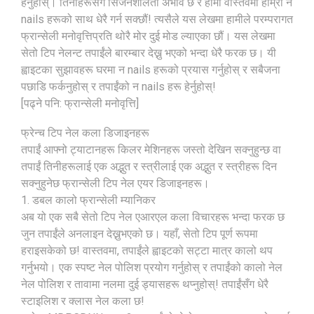
हेर्नुहोस्। तिनीहरूसँग सिर्जनशीलता अभाव छ र हामी वास्तवमा हाम्रो न
nails हरूको साथ धेरै गर्न सक्छौं! त्यसैले यस लेखमा हामीले परम्परागत
फ्रान्सेली मनोवृत्तिप्रति थोरै मोर दुई मोड ल्याएका छौं। यस लेखमा
सेतो टिप नेलन्ट तपाईंले बारम्बार देख्नु भएको भन्दा धेरै फरक छ। यी
ह्वाइटका सुझावहरू घरमा न nails हरूको प्रयास गर्नुहोस् र सबैजना
पछाडि फर्कनुहोस् र तपाईंको न nails हरू हेर्नुहोस्!
[पढ्ने पनि: फ्रान्सेली मनोवृत्ति]
फ्रेन्च टिप नेल कला डिजाइनहरू
तपाईं आफ्नो ट्याटानहरू किलर मेशिनहरू जस्तो देखिन सक्नुहुन्छ वा
तपाईं तिनीहरूलाई एक अद्भुत र स्त्रीलाई एक अद्भुत र स्त्रीहरू दिन
सक्नुहुनेछ फ्रान्सेली टिप नेल एयर डिजाइनहरू।
1. डबल कालो फ्रान्सेली म्यानिकर
अब यो एक सबै सेतो टिप नेल एआरएल कला विचारहरू भन्दा फरक छ
जुन तपाईंले अनलाइन देख्नुभएको छ। यहाँ, सेतो टिप पूर्ण रूपमा
हराइसकेको छ! वास्तवमा, तपाईंले ह्वाइटको सट्टा मात्र कालो थप
गर्नुभयो। एक स्पष्ट नेल पोलिश प्रयोग गर्नुहोस् र तपाईंको कालो नेल
नेल पोलिश र तावामा नलमा दुई ड्यासहरू थप्नुहोस्! तपाईंसँग धेरै
स्टाइलिश र क्लास नेल कला छ!